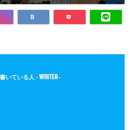
WRITER
書いている人 -
-