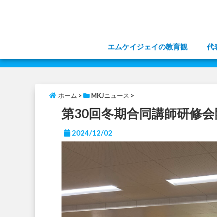
エムケイジェイの教育観
代
ホーム
>
MKJニュース
>
第30回冬期合同講師研修会
2024/12/02