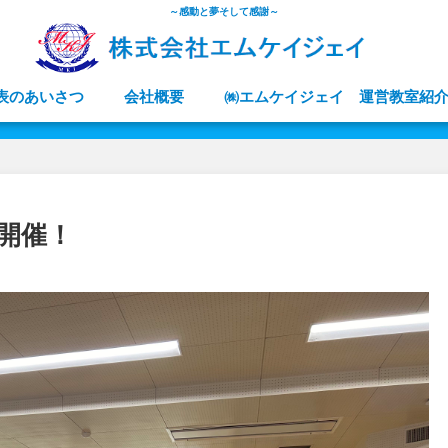
～感動と夢そして感謝～
表のあいさつ
会社概要
㈱エムケイジェイ 運営教室紹
開催！